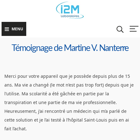
Skip
Lutter co
La Fin des Mains
to
la
Moites
Transpira
content
Excessive
MENU
Témoignage de Martine V. Nanterre
Merci pour votre appareil que je possède depuis plus de 15
ans. Ma vie a changé (le mot n’est pas trop fort) depuis que je
l’utilise. Ma scolarité a été gâchée en partie par la
transpiration et une partie de ma vie professionnelle.
Heureusement, j’ai rencontré un médecin qui m’a parlé de
cette solution et je l’ai testé à l’hôpital Saint-Louis puis en ai
fait l’achat.