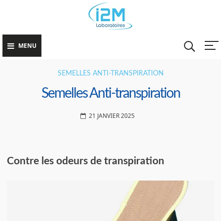
Skip
Lutter co
La Fin des Mains
to
la
Moites
Transpira
content
Excessive
MENU
SEMELLES ANTI-TRANSPIRATION
Semelles Anti-transpiration
21 JANVIER 2025
Contre les odeurs de transpiration