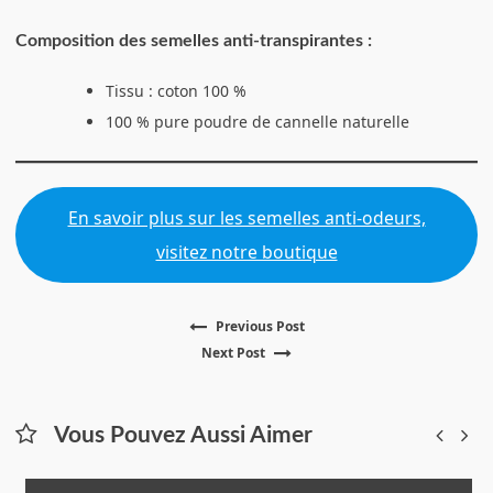
Composition des semelles anti-transpirantes :
Tissu : coton 100 %
100 % pure poudre de cannelle naturelle
En savoir plus sur les semelles anti-odeurs,
visitez notre boutique
Previous
Previous Post
Navigation
Next
post:
Next Post
post:
de
l’article
Vous Pouvez Aussi Aimer