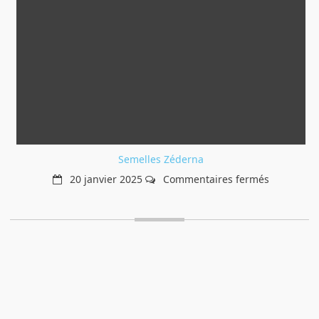
Semelles Zéderna
sur
20 janvier 2025
Commentaires fermés
Semelles
Zéderna
sures