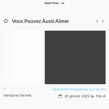
Next
post:
Next Post
post:
de
l’article
Vous Pouvez Aussi Aimer
Questions fréquentes sur les anti transpirants FAQ
20 janvier 2025
Pas de commentaire
t