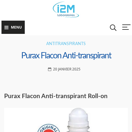
Skip
Lutter co
La Fin des Mains
to
la
Moites
Transpira
content
Excessive
MENU
ANTITRANSPIRANTS
Purax Flacon Anti-transpirant
20 JANVIER 2025
Purax Flacon Anti-transpirant Roll-on