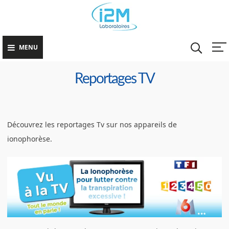
Skip
Lutter co
La Fin des Mains
to
la
Moites
Transpira
content
Excessive
MENU
Reportages TV
Découvrez les reportages Tv sur nos appareils de
ionophorèse.